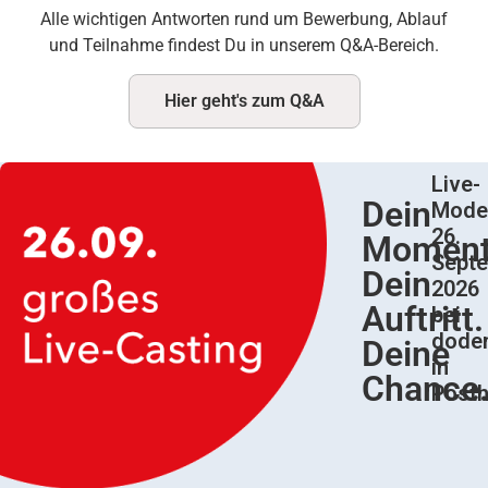
Alle wichtigen Antworten rund um Bewerbung, Ablauf
und Teilnahme findest Du in unserem Q&A-Bereich.
Hier geht's zum Q&A
Live-
Dein
Model
26.
Moment
Sept
Dein
2026
Auftritt.
bei
dode
Deine
in
Chance
Post