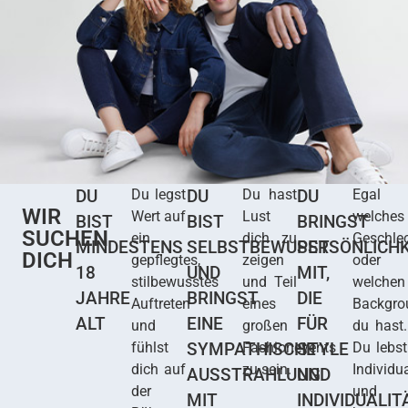
DU
Du legst
DU
Du hast
DU
Egal
WIR
Wert auf
Lust
welches
BIST
BIST
BRINGST
SUCHEN
ein
dich zu
Geschle
MINDESTENS
SELBSTBEWUSST
PERSÖNLICHK
DICH
gepflegtes,
zeigen
oder
18
UND
MIT,
stilbewusstes
und Teil
welchen
JAHRE
BRINGST
DIE
Auftreten
eines
Backgro
ALT
EINE
FÜR
und
großen
du hast.
fühlst
SYMPATHISCHE
Fashionevents
STYLE
Du lebst
dich auf
zu sein.
Individua
AUSSTRAHLUNG
UND
der
und
MIT
INDIVIDUALIT