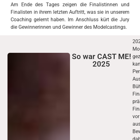
Am Ende des Tages zeigen die Finalistinnen und
Finalisten in ihrem letzten Auftritt, was sie in unserem
Coaching gelernt haben. Im Anschluss kürt die Jury
die Gewinnerinnen und Gewinner des Modelcastings.
2
Mo
So war CAST ME!
gez
2025
k
Pe
Aus
Büh
Fi
pr
Fin
vo
au
Be
dab