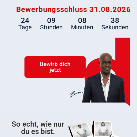
Bewerbungsschluss 31.08.2026
24
09
08
36
Tage
Stunden
Minuten
Sekunden
Bewirb dich
jetzt
Das große Modelcasting
mit Bruce Darnell
am 26.09.2026.
So echt, wie nur
du es bist.