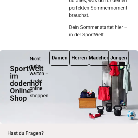
du alles, was du für deinen
perfekten Sommermoment
brauchst.
Dein Sommer startet hier –
in der SportWelt.
Damen
Herren
Mädchen
Jungen
Nicht
mehr
SportWelt
warten –
im
direkt
dodenhof
online
Online-
shoppen.
Shop
Hast du Fragen?