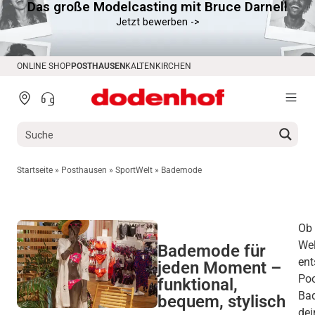
Das große Modelcasting mit Bruce Darnell
springen
Jetzt bewerben ->
ONLINE SHOP
POSTHAUSEN
KALTENKIRCHEN
Startseite
»
Posthausen
»
SportWelt
»
Bademode
Ob 
Wel
Bademode für
ent
jeden Moment –
Poo
funktional,
Bad
bequem, stylisch
dei