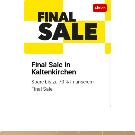
Aktion
Final Sale in
freu
Kaltenkirchen
Weit
profi
Spare bis zu 70 % in unserem
Empfieh
Final Sale!
sichere
Jetzt t
begeist
Vorteile