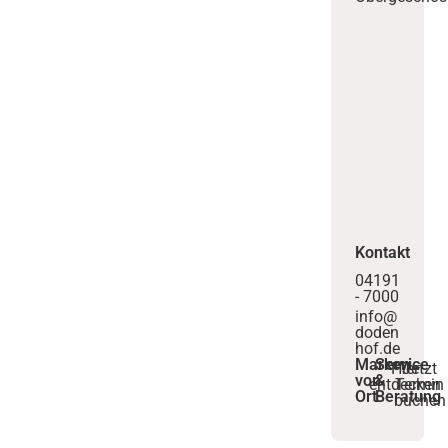
Kontakt
04191
- 7000
info@
doden
hof.de
Marken
Service
Hier
Jetzt
vor
&
entdecken
Termin
Ort
Beratung
buchen