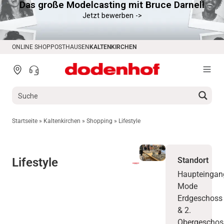
Das große Modelcasting mit Bruce Darnell
Jetzt bewerben ->
ONLINE SHOP
POSTHAUSEN
KALTENKIRCHEN
Startseite
»
Kaltenkirchen
»
Shopping
»
Lifestyle
Lifestyle
Standort
Haupteingan
Mode
Erdgeschoss
& 2.
Obergeschos