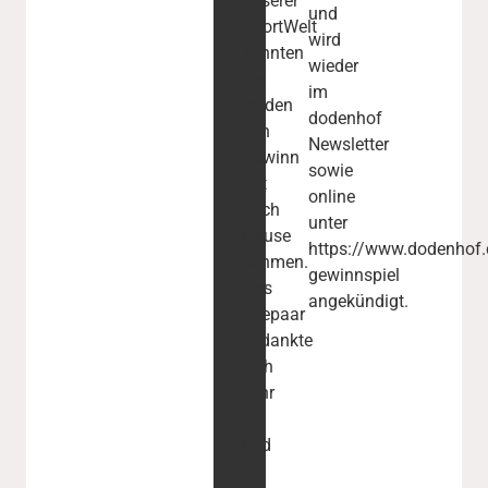
unserer
und
SportWelt
wird
konnten
wieder
die
im
beiden
dodenhof
den
Newsletter
Gewinn
sowie
mit
online
nach
unter
Hause
https://www.dodenhof.
nehmen.
gewinnspiel
Das
angekündigt.
Ehepaar
bedankte
sich
sehr
–
und
wir