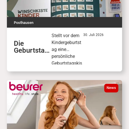
Posthausen
Stellt vor dem
30. Juli 2026
Die
Kindergeburtst
Geburtstag
ag eine
skiste in
persönliche
der
Geburtstagskis
KinderWelt
te mit
Wunschgesche
nken
News
zusammen.
Freunde und
Familie wählen
daraus das
passende
Geschenk.