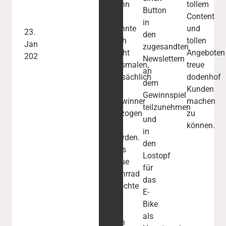
denn
tollem
Button
er
Content
in
konnte
und
23.
den
sich
tollen
Januar
zugesandten
nicht
Angeboten
2024
Newslettern
ausmalen,
treue
an
tatsächlich
dodenhof
dem
als
Kunden
Gewinnspiel
Gewinner
machen
teilzunehmen
gezogen
zu
und
zu
können.
in
werden.
den
Das
Lostopf
neue
für
Fahrrad
das
möchte
E-
er
Bike
für
als
den