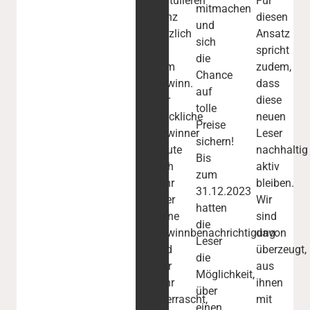
gratulieren
Für
mitmachen
ganz
diesen
und
herzlich
Ansatz
sich
zu
spricht
die
dem
zudem,
Chance
Gewinn.
dass
auf
Der
diese
tolle
glückliche
neuen
Preise
Gewinner
Leser
sichern!
freute
nachhaltig
Bis
sich
aktiv
zum
sehr
bleiben.
31.12.2023
über
Wir
hatten
seine
sind
die
Gewinnbenachrichtigung
davon
Leser
und
überzeugt,
die
war
aus
Möglichkeit,
sehr
ihnen
über
überrascht,
mit
einen