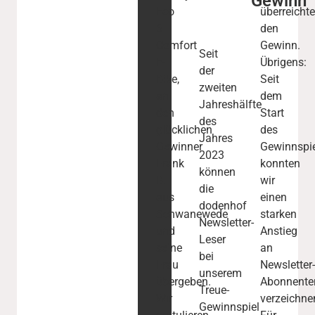
Gewinn
Eco
überreicht
6
den
Comfort
Gewinn.
Seit
E-
Übrigens:
der
Bike,
Seit
zweiten
an
dem
Jahreshälfte
den
Start
des
glücklichen
des
Jahres
Gewinner
Gewinnspi
2023
Frank
konnten
können
B.
wir
die
aus
einen
dodenhof
Schwanewede
starken
Newsletter-
und
Anstieg
Leser
seine
an
bei
Frau
Newsletter
unserem
übergeben.
Abonnente
Treue-
Wir
verzeichne
Gewinnspiel