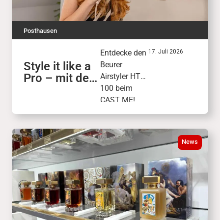
Posthausen
Entdecke den
17. Juli 2026
Style it like a
Beurer
Pro – mit dem
Airstyler HT
Beurer
100 beim
Airstyler HT
CAST ME!
100
Finale am 26.
September.
Freu dich auf
News
Live-Stylings,
Profi-Tipps
und
vielseitige
Looks.