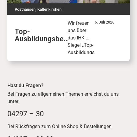
Posthausen
,
Kaltenkirchen
Wir freuen
6. Juli 2026
Top-
uns über
Ausbildungsbet
das IHK-
rieb mit Siegel:
Siegel „Top-
IHK zeichnet
Ausbildungs
dodenhof aus
betrieb“: Mit
99 von 100
Punkten
wurde
Hast du Fragen?
unsere
Bei Fragen zu allgemeinen Themen erreichst du uns
Ausbildungs
unter:
qualität
ausgezeichn
04297 – 30
et.
Bei Rückfragen zum Online Shop & Bestellungen