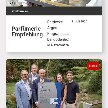
Posthausen
Entdecke
9. Juli 2026
Parfümerie
Argos
Empfehlung:
Fragrances
ARGOS
bei dodenhof:
FRAGRANCE
Meisterhafte
S
Luxusdüfte
wie „Triumph
of Bacchus“
News
verbinden die
faszinierende
Welt der
antiken
Mythologie.