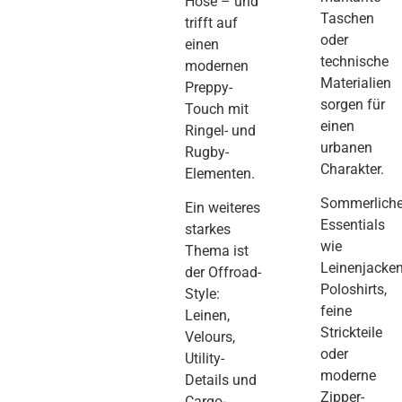
Hose – und
Taschen
trifft auf
oder
einen
technische
modernen
Materialien
Preppy-
sorgen für
Touch mit
einen
Ringel- und
urbanen
Rugby-
Charakter.
Elementen.
Sommerlich
Ein weiteres
Essentials
starkes
wie
Thema ist
Leinenjacken
der Offroad-
Poloshirts,
Style:
feine
Leinen,
Strickteile
Velours,
oder
Utility-
moderne
Details und
Zipper-
Cargo-