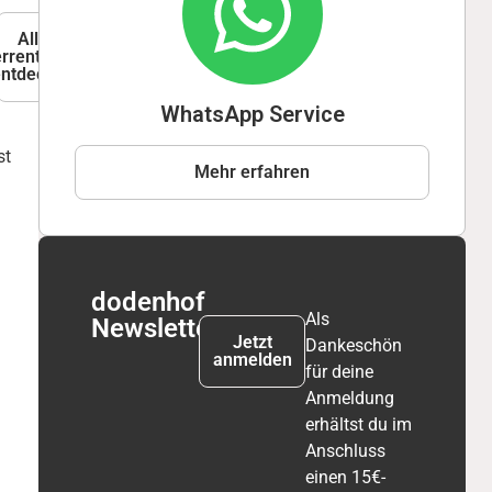
Alle
er
rrentrends
entdecken
WhatsApp Service
st
Mehr erfahren
dodenhof
Als
Newsletter
Jetzt
Dankeschön
anmelden
für deine
Anmeldung
erhältst du im
Anschluss
einen 15€-