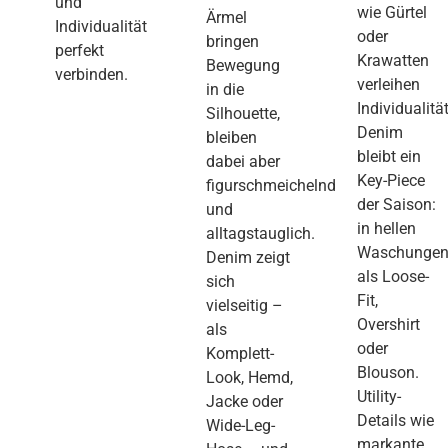
und
wie Gürtel
Ärmel
Individualität
oder
bringen
perfekt
Krawatten
Bewegung
verbinden.
verleihen
in die
Individualität
Silhouette,
Denim
bleiben
bleibt ein
dabei aber
Key-Piece
figurschmeichelnd
der Saison:
und
in hellen
alltagstauglich.
Waschungen
Denim zeigt
als Loose-
sich
Fit,
vielseitig –
Overshirt
als
oder
Komplett-
Blouson.
Look, Hemd,
Utility-
Jacke oder
Details wie
Wide-Leg-
markante