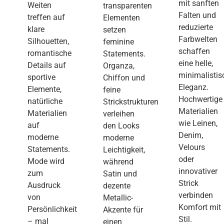
mit sanften
Weiten
transparenten
Falten und
treffen auf
Elementen
reduzierte
klare
setzen
Farbwelten
Silhouetten,
feminine
schaffen
romantische
Statements.
eine helle,
Details auf
Organza,
minimalistis
sportive
Chiffon und
Eleganz.
Elemente,
feine
Hochwertige
natürliche
Strickstrukturen
Materialien
Materialien
verleihen
wie Leinen,
auf
den Looks
Denim,
moderne
moderne
Velours
Statements.
Leichtigkeit,
oder
Mode wird
während
innovativer
zum
Satin und
Strick
Ausdruck
dezente
verbinden
von
Metallic-
Komfort mit
Persönlichkeit
Akzente für
Stil.
– mal
einen