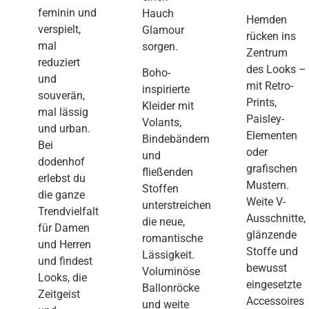
feminin und
Hauch
Hemden
verspielt,
Glamour
rücken ins
mal
sorgen.
Zentrum
reduziert
des Looks –
Boho-
und
mit Retro-
inspirierte
souverän,
Prints,
Kleider mit
mal lässig
Paisley-
Volants,
und urban.
Elementen
Bindebändern
Bei
oder
und
dodenhof
grafischen
fließenden
erlebst du
Mustern.
Stoffen
die ganze
Weite V-
unterstreichen
Trendvielfalt
Ausschnitte,
die neue,
für Damen
glänzende
romantische
und Herren
Stoffe und
Lässigkeit.
und findest
bewusst
Voluminöse
Looks, die
eingesetzte
Ballonröcke
Zeitgeist
Accessoires
und weite