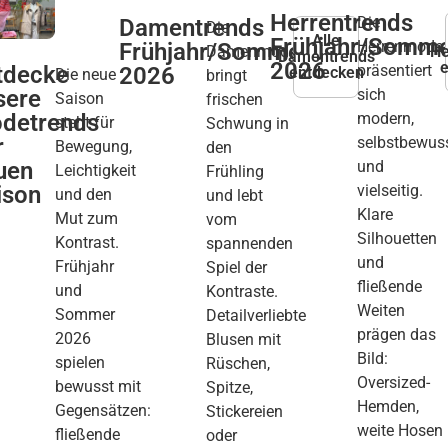
Herrentrends
Die
Damentrends
Die
Alle
Frühjahr/Somm
Herrenmode
Frühjahr/Sommer
Damenmode
He
Damentrends
2026
präsentiert
tdecke
2026
entdecken
Die neue
bringt
sich
sere
Saison
frischen
modern,
detrends
steht für
Schwung in
selbstbewus
r
Bewegung,
den
und
uen
Leichtigkeit
Frühling
vielseitig.
ison
und den
und lebt
Klare
Mut zum
vom
Silhouetten
Kontrast.
spannenden
und
Frühjahr
Spiel der
fließende
und
Kontraste.
Weiten
Sommer
Detailverliebte
prägen das
2026
Blusen mit
Bild:
spielen
Rüschen,
Oversized-
bewusst mit
Spitze,
Hemden,
Gegensätzen:
Stickereien
weite Hosen
fließende
oder