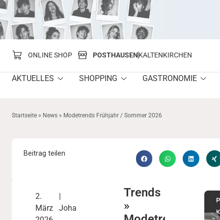
springen
ONLINE SHOP
POSTHAUSEN
KALTENKIRCHEN
AKTUELLES
SHOPPING
GASTRONOMIE
Startseite
»
News
»
Modetrends Frühjahr / Sommer 2026
Beitrag teilen
Trends
2.
|
P
»
März
Johanna
K
Modetrends
2026