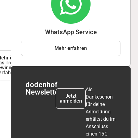
WhatsApp Service
Mehr erfahren
ehr über
as Treue-
winnspiel
erfahren
dodenhof
Als
Newsletter
Jetzt
Dankeschön
anmelden
für deine
Anmeldung
erhältst du im
Anschluss
einen 15€-