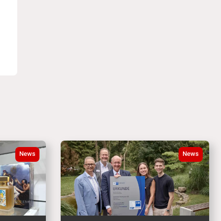
News
News