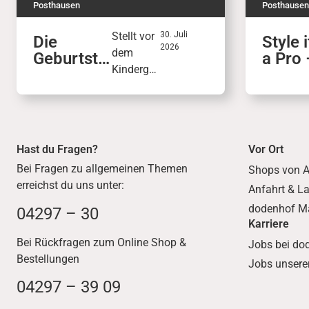
Posthausen
Posthausen
Stellt vor
30. Juli
Die
Style i
2026
dem
Geburtsta
a Pro 
Kinderge
gskiste in
dem B
burtstag
der
Airsty
eine
KinderWel
100
persönlic
t
he
Hast du Fragen?
Vor Ort
Geburtsta
Bei Fragen zu allgemeinen Themen
gskiste
Shops von A
erreichst du uns unter:
mit
Anfahrt & L
Wunschg
dodenhof M
04297 – 30
eschenke
Karriere
n
Bei Rückfragen zum Online Shop &
Jobs bei do
zusamm
Bestellungen
Jobs unserer
en.
04297 – 39 09
Freunde
und