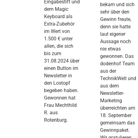
Eingabestift und
bekam und sich
dem Magic
sehr über den
Keyboard als
Gewinn freute,
Extra-Zubehör
denn sie hatte
im Wert von
laut eigener
1.500 € unter
Aussage noch
allen, die sich
nie etwas
bis zum
gewonnen. Das
31.08.2024 über
dodenhof Team
einen Button im
aus der
Newsletter in
TechnikWelt und
den Lostopf
aus dem
begeben haben.
Newsletter-
Gewonnen hat
Marketing
Frau Mechthild
überreichten am
R. aus
18. September
Rotenburg.
gemeinsam das
Gewinnpaket.
Wir gratulieren