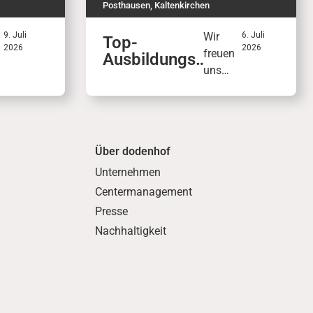
Posthausen
,
Kaltenkirchen
9. Juli
Wir
6. Juli
Top-
2026
2026
freuen
Ausbildungs
c
uns
betrieb mit
über
Siegel: IHK
o
das
zeichnet
IHK-
dodenhof
h
Siegel
aus
Über dodenhof
„Top-
ü
Ausbild
Unternehmen
ungsbe
Centermanagement
trieb“:
Presse
Mit 99
Nachhaltigkeit
s
von
100
e
Punkte
n
r
wurde