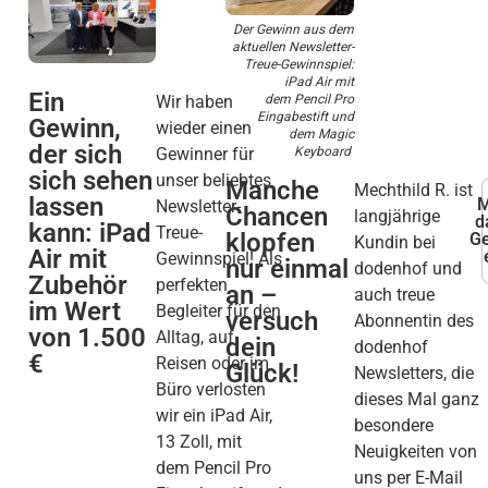
Der Gewinn aus dem
aktuellen Newsletter-
Treue-Gewinnspiel:
iPad Air mit
Ein
dem Pencil Pro
Wir haben
Eingabestift und
Gewinn,
wieder einen
dem Magic
der sich
Keyboard
Gewinner für
sich sehen
unser beliebtes
Manche
Mechthild R. ist
lassen
M
Newsletter-
Chancen
langjährige
d
kann: iPad
Treue-
klopfen
Ge
Kundin bei
Air mit
Gewinnspiel! Als
nur einmal
dodenhof und
Zubehör
perfekten
an –
auch treue
im Wert
Begleiter für den
versuch
Abonnentin des
von 1.500
Alltag, auf
dein
dodenhof
€
Reisen oder im
Glück!
Newsletters, die
Büro verlosten
dieses Mal ganz
wir ein iPad Air,
besondere
13 Zoll, mit
Neuigkeiten von
dem Pencil Pro
uns per E-Mail