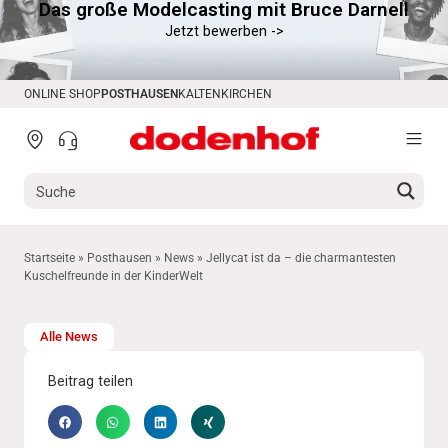
Das große Modelcasting mit Bruce Darnell
springen
Jetzt bewerben ->
ONLINE SHOP
POSTHAUSEN
KALTENKIRCHEN
Startseite
»
Posthausen
»
News
»
Jellycat ist da – die charmantesten
Kuschelfreunde in der KinderWelt
Alle News
Beitrag teilen