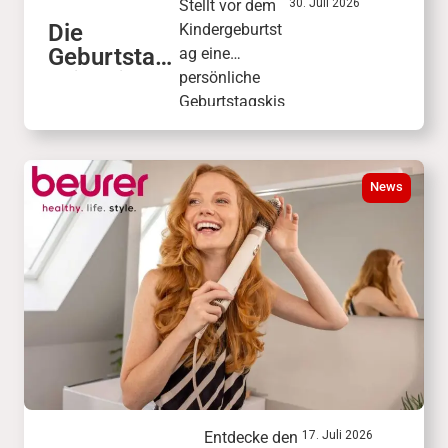
Stellt vor dem
30. Juli 2026
Die
Kindergeburtst
Geburtstag
ag eine
skiste in
persönliche
der
Geburtstagskis
KinderWelt
te mit
Wunschgesche
nken
News
zusammen.
Freunde und
Familie wählen
daraus das
passende
Geschenk.
Entdecke den
17. Juli 2026