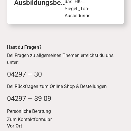
Ausbildungsbet
das IHK-
rieb mit Siegel:
Siegel „Top-
IHK zeichnet
Ausbildungs
dodenhof aus
betrieb“: Mit
99 von 100
Punkten
wurde
Hast du Fragen?
unsere
Bei Fragen zu allgemeinen Themen erreichst du uns
Ausbildungs
unter:
qualität
ausgezeichn
04297 – 30
et.
Bei Rückfragen zum Online Shop & Bestellungen
04297 – 39 09
Persönliche Beratung
Zum Kontaktformular
Vor Ort