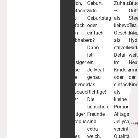
weich,
Geburt,
Zuhause
Stu
fantasievoll
zum
–
Outf
und
Geburtstag
als
Ste
einfach
oder
liebevolle
Tea
zum
einfach
Geschenki
Bag
Liebhaben.
so?
als
Hyd
Ob
Dann
stilvolles
und
ein
ist
Detail
weit
tapsiger
ein
im
Neu
Hase,
Jellycat
Kinderzim
in
eine
genau
oder
der
lachende
das
einfach
Kind
Avocado
Richtige!
als
oder
Die
kleine
ein
tierischen
Portion
mutiger
Freunde
Alltagsspa
Oktopus
sind
Jellycat
–
extra
vereint
jedes
weich,
Qualität,