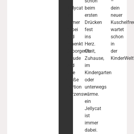
–
schon
–
Jellycat
beim
dein
ist
ersten
neuer
immer
Drücken
Kuschelfr
dabei
fest
wartet
und
ins
schon
schenkt
Herz.
in
Geborgenheit,
Ob
der
Freude
Zuhause,
KinderWelt
und
im
eine
Kindergarten
große
oder
Portion
unterwegs
Herzenswärme.
–
ein
Jellycat
ist
immer
dabei.