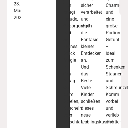
28.
Tier
sicher
Charme
März
bringt
verarbeitet
und
2025
Freude,
und
eine
Geborgenheit
regen
große
und
die
Portion
ein
Fantasie
Gefühl
kleines
kleiner
–
Stück
Entdecker
ideal
Magie
an.
zum
in
Und
Schenken,
den
das
Staunen
Alltag.
Beste:
und
Ob
Viele
Schmunzel
beim
Kinder
Komm
Spielen,
schließen
vorbei
Kuscheln
dieses
und
oder
neue
verlieb
Einschlafen
Lieblingskuscheltier
dich