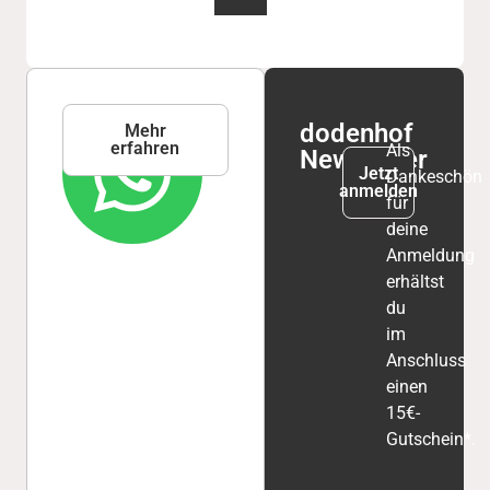
WhatsApp
dodenhof
Mehr
erfahren
Service
Als
Newsletter
Jetzt
Dankeschön
anmelden
für
deine
Anmeldung
erhältst
du
im
Anschluss
einen
15€-
Gutschein*.