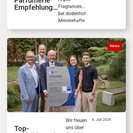
Parfümerie
Empfehlung:
Fragrances
ARGOS
bei dodenhof:
FRAGRANCE
Meisterhafte
S
Luxusdüfte
wie „Triumph
of Bacchus“
News
verbinden die
faszinierende
Welt der
antiken
Mythologie.
Wir freuen
6. Juli 2026
Top-
uns über