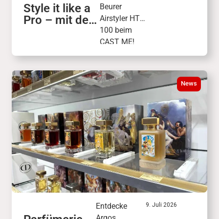
Style it like a
Beurer
Pro – mit dem
Airstyler HT
Beurer
100 beim
Airstyler HT
CAST ME!
100
Finale am 26.
September.
Freu dich auf
News
Live-Stylings,
Profi-Tipps
und
vielseitige
Looks.
Entdecke
9. Juli 2026
Argos