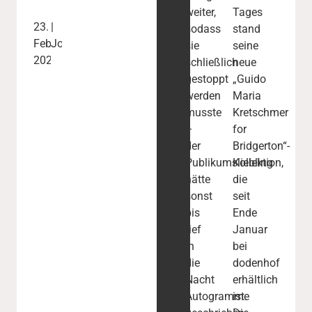
weiter,
Tages
23.
|
sodass
stand
Februar
Johanna
sie
seine
2026
schließlich
neue
gestoppt
„Guido
werden
Maria
musste
Kretschmer
–
for
der
Bridgerton“-
Publikumsliebling
Kollektion,
hätte
die
sonst
seit
bis
Ende
tief
Januar
in
bei
die
dodenhof
Nacht
erhältlich
Autogramme
ist.