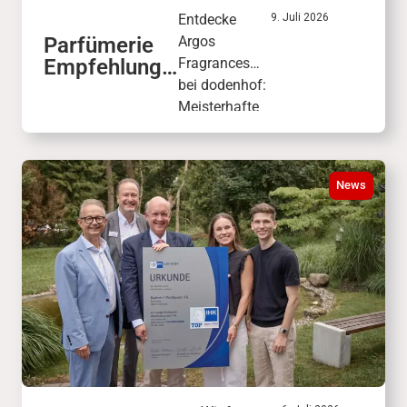
Entdecke
9. Juli 2026
Parfümerie
Argos
Empfehlung:
Fragrances
ARGOS
bei dodenhof:
FRAGRANCE
Meisterhafte
S
Luxusdüfte
wie „Triumph
of Bacchus“
News
verbinden die
faszinierende
Welt der
antiken
Mythologie.