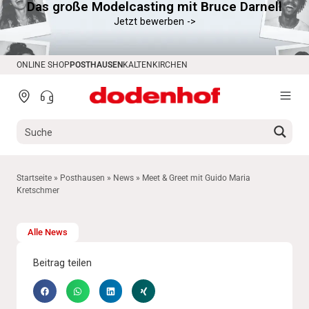
Das große Modelcasting mit Bruce Darnell
springen
Jetzt bewerben ->
ONLINE SHOP
POSTHAUSEN
KALTENKIRCHEN
Startseite
»
Posthausen
»
News
»
Meet & Greet mit Guido Maria
Kretschmer
Alle News
Beitrag teilen