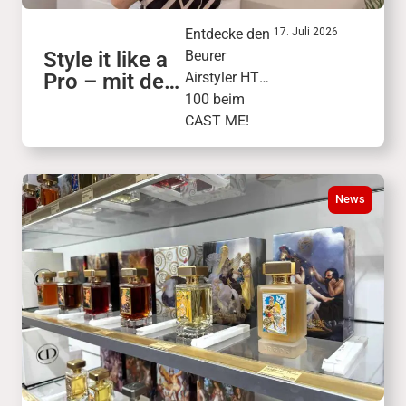
Entdecke den
17. Juli 2026
Style it like a
Beurer
Pro – mit dem
Airstyler HT
Beurer
100 beim
Airstyler HT
CAST ME!
100
Finale am 26.
September.
Freu dich auf
News
Live-Stylings,
Profi-Tipps
und
vielseitige
Looks.