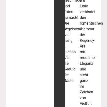
geschrieben
Die
und
Linie
Fotos
verbindet
gemacht.
den
Die
romantischen
Begeisterung
Glamour
war
der
riesig
Regency-
–
Ära
ebenso
mit
wie
moderner
die
Eleganz
Geduld
und
der
steht
Gäste.
ganz
im
Zeichen
von
Vielfalt