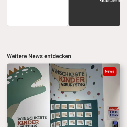
Gutschein*.
Weitere News entdecken
News