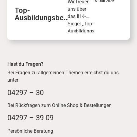
Wir freuen
6. Juli 2026
Top-
uns über
Ausbildungsbet
das IHK-
rieb mit Siegel:
Siegel „Top-
IHK zeichnet
Ausbildungs
dodenhof aus
betrieb“: Mit
99 von 100
Punkten
wurde
Hast du Fragen?
unsere
Bei Fragen zu allgemeinen Themen erreichst du uns
Ausbildungs
unter:
qualität
ausgezeichn
04297 – 30
et.
Bei Rückfragen zum Online Shop & Bestellungen
04297 – 39 09
Persönliche Beratung