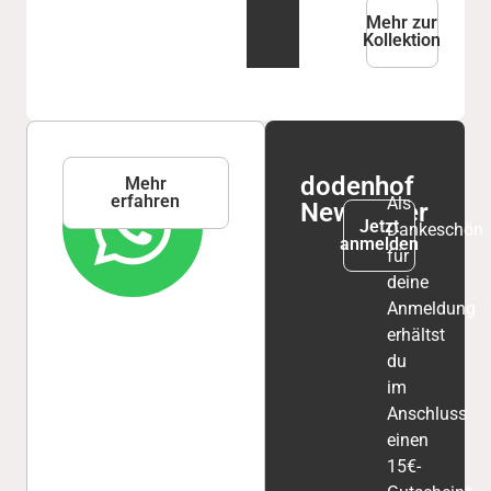
Mehr zur
Kollektion
WhatsApp
dodenhof
Mehr
erfahren
Service
Als
Newsletter
Jetzt
Dankeschön
anmelden
für
deine
Anmeldung
erhältst
du
im
Anschluss
einen
15€-