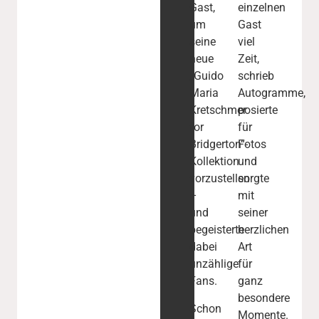
Gast,
einzelnen
um
Gast
seine
viel
neue
Zeit,
„Guido
schrieb
Maria
Autogramme,
Kretschmer
posierte
for
für
Bridgerton“-
Fotos
Kollektion
und
vorzustellen
sorgte
–
mit
und
seiner
begeisterte
herzlichen
dabei
Art
unzählige
für
Fans.
ganz
besondere
Schon
Momente.