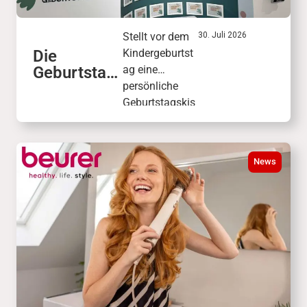
Stellt vor dem
30. Juli 2026
Die
Kindergeburtst
Geburtstag
ag eine
skiste in
persönliche
der
Geburtstagskis
KinderWelt
te mit
Wunschgesche
nken
News
zusammen.
Freunde und
Familie wählen
daraus das
passende
Geschenk.