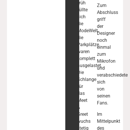
früh
Zum
füllte
Abschluss
sich
griff
die
der
ModeWelt,
Designer
die
noch
Parkplätze
einmal
waren
zum
komplett
Mikrofon
ausgelastet.
und
Die
verabschiedete
Schlange
sich
für
von
das
seinen
Meet
Fans.
&
Greet
Im
wuchs
Mittelpunkt
stetig
des