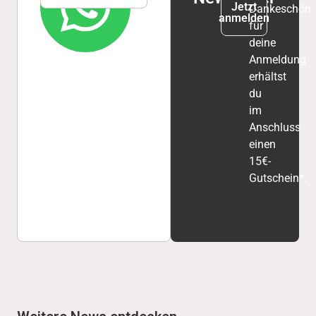
Jetzt
Dankeschön
anmelden
für
deine
Anmeldung
erhältst
du
im
Anschluss
einen
15€-
Gutschein*.