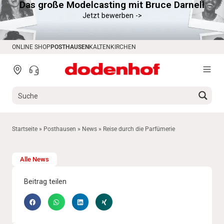
Das große Modelcasting mit Bruce Darnell
springen
Jetzt bewerben ->
ONLINE SHOP
POSTHAUSEN
KALTENKIRCHEN
Startseite
»
Posthausen
»
News
»
Reise durch die Parfümerie
Alle News
Beitrag teilen