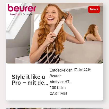
Wunschgesche
nken
News
zusammen.
Freunde und
Familie wählen
daraus das
passende
Geschenk.
Entdecke den
17. Juli 2026
Style it like a
Beurer
Pro – mit dem
Airstyler HT
Beurer
100 beim
Airstyler HT
CAST ME!
100
Finale am 26.
September.