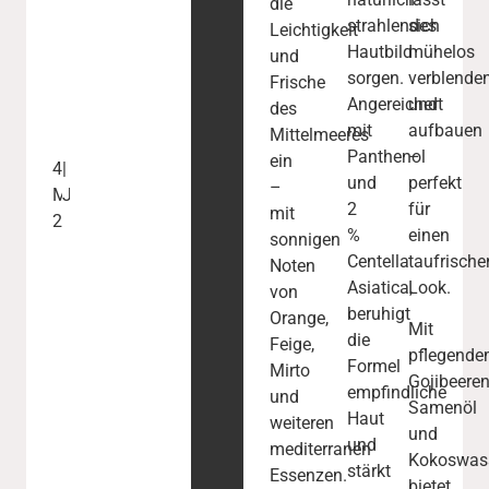
die
strahlendes
sich
Leichtigkeit
Hautbild
mühelos
und
sorgen.
verblende
Frische
Angereichert
und
des
mit
aufbauen
Mittelmeeres
Panthenol
–
ein
4.
|
und
perfekt
–
März
Johanna
2
für
mit
2026
%
einen
sonnigen
Centella
taufrische
Noten
Asiatica,
Look.
von
beruhigt
Orange,
Mit
die
Feige,
pflegend
Formel
Mirto
Gojibeeren
empfindliche
und
Samenöl
Haut
weiteren
und
und
mediterranen
Kokoswas
stärkt
Essenzen.
bietet