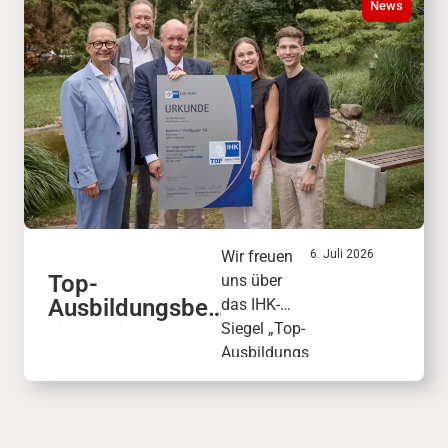
News
verbinden die
faszinierende
Welt der
antiken
Mythologie.
Wir freuen
6. Juli 2026
Top-
uns über
Ausbildungsbet
das IHK-
rieb mit Siegel:
Siegel „Top-
IHK zeichnet
Ausbildungs
dodenhof aus
betrieb“: Mit
99 von 100
Punkten