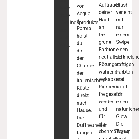
und
Auftragen
Blush
von
finde
deiner
verleiht
Acqua
neue
Haut
mit
di
Lieblingsprodukte
an:
nur
Parma
aus
Der
einem
holst
aller
grüne
Swipe
du
Welt.
Farbton
einen
dir
neutralisiert
schmeiche
den
Rötungen,
saftigen
Charme
während
Farbton
der
verkapselte
und
italienischen
Pigmente
sorgt
Küste
freigesetzt
für
direkt
werden
einen
nach
und
natürliche
Hause.
für
Glow.
Die
ein
Die
Duftneuheiten
ebenmäßiges,
Textur
fangen
natürlich
lässt