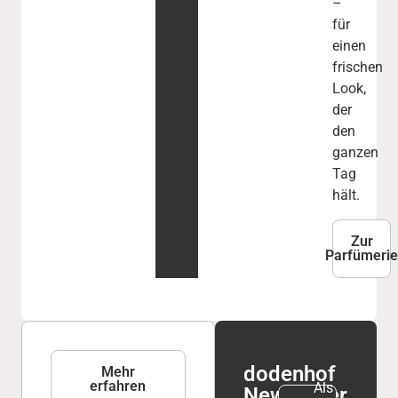
–
für
einen
frischen
Look,
der
den
ganzen
Tag
hält.
Zur
Parfümeri
WhatsApp
dodenhof
Mehr
erfahren
Service
Als
Newsletter