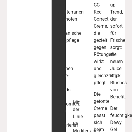
von
CC
up-
mediterranen
Red
Trend,
Duftnoten
Correct
der
über
Creme,
sofort
koreanische
die
für
Hautpflege
gezielt
Frische
bis
gegen
sorgt:
hin
Rötungen
die
zu
wirkt
neuen
frischen
und
Juice
Make-
gleichzeitig
Stick
up-
pflegt.
Blushes
Trends
von
Die
aus
Benefit.
getönte
Mit
Kalifornien.
Creme
Der
der
Lass
passt
feuchtigk
Linie
dich
sich
Dewy
Blu
inspirieren
beim
Gel
Mediterraneo