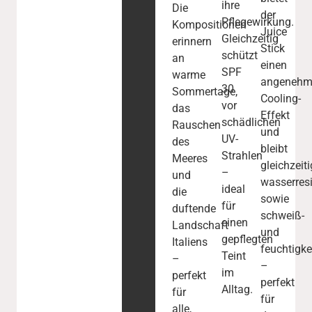
ihre
Die
der
Pflegewirkung.
Kompositionen
Juice
Gleichzeitig
erinnern
Stick
schützt
an
einen
SPF
warme
angenehm
30
Sommertage,
Cooling-
vor
das
Effekt
schädlichen
Rauschen
und
UV-
des
bleibt
Strahlen
Meeres
gleichzeiti
–
und
wasserresi
ideal
die
sowie
für
duftende
schweiß-
einen
Landschaft
und
gepflegten
Italiens
feuchtigke
Teint
–
–
im
perfekt
perfekt
Alltag.
für
für
alle,