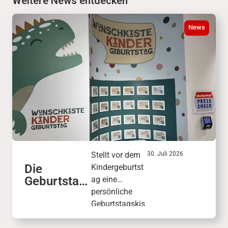
Weitere News entdecken
News
Stellt vor dem
30. Juli 2026
Die
Kindergeburtst
Geburtstag
ag eine
skiste in
persönliche
der
Geburtstagskis
KinderWelt
te mit