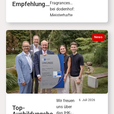
Empfehlung:
Fragrances
ARGOS
bei dodenhof:
FRAGRANCE
Meisterhafte
S
Luxusdüfte
wie „Triumph
of Bacchus“
News
verbinden die
faszinierende
Welt der
antiken
Mythologie.
Wir freuen
6. Juli 2026
Top-
uns über
Ausbildungsbet
das IHK-