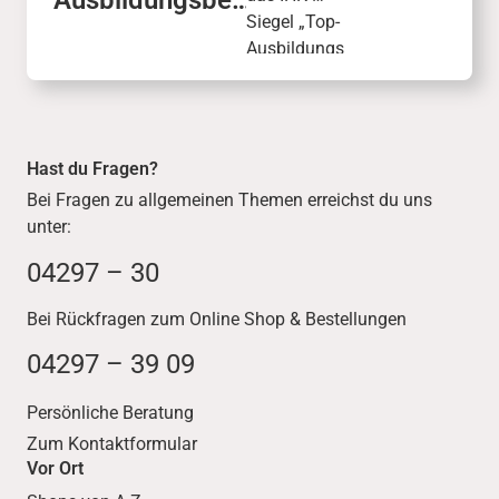
rieb mit Siegel:
Siegel „Top-
IHK zeichnet
Ausbildungs
dodenhof aus
betrieb“: Mit
99 von 100
Punkten
wurde
Hast du Fragen?
unsere
Bei Fragen zu allgemeinen Themen erreichst du uns
Ausbildungs
unter:
qualität
ausgezeichn
04297 – 30
et.
Bei Rückfragen zum Online Shop & Bestellungen
04297 – 39 09
Persönliche Beratung
Zum Kontaktformular
Vor Ort