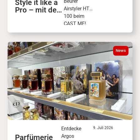
Style it like a
Beurer
Pro – mit dem
Airstyler HT
Beurer
100 beim
Airstyler HT
CAST ME!
100
Finale am 26.
September.
Freu dich auf
News
Live-Stylings,
Profi-Tipps
und
vielseitige
Looks.
Entdecke
9. Juli 2026
Parfümerie
Argos