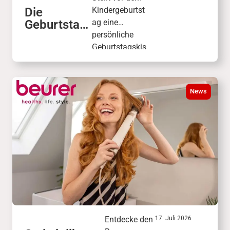
Die
Kindergeburtst
Geburtstag
ag eine
skiste in
persönliche
der
Geburtstagskis
KinderWelt
te mit
Wunschgesche
nken
News
zusammen.
Freunde und
Familie wählen
daraus das
passende
Geschenk.
Entdecke den
17. Juli 2026