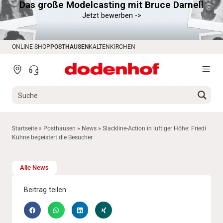
Das große Modelcasting mit Bruce Darnell
springen
Jetzt bewerben ->
ONLINE SHOP
POSTHAUSEN
KALTENKIRCHEN
Startseite
»
Posthausen
»
News
»
Slackline-Action in luftiger Höhe: Friedi
Kühne begeistert die Besucher
Alle News
Beitrag teilen