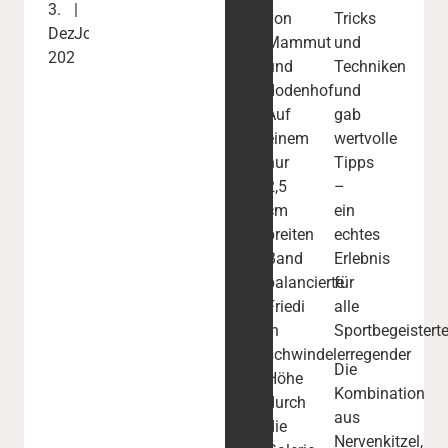
3.
|
von
Tricks
Dezember
Johanna
Mammut
und
2025
und
Techniken
dodenhof.
und
Auf
gab
einem
wertvolle
nur
Tipps
2,5
–
cm
ein
breiten
echtes
Band
Erlebnis
balancierte
für
Friedi
alle
in
Sportbegeisterte
schwindelerregender
Die
Höhe
Kombination
durch
aus
die
Nervenkitzel,