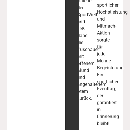
Galerie
sportlicher
der
Höchstleistung
SportWelt
und
und
Mitmach-
ließ
Aktion
dabei
sorgte
die
für
Zuschauer
jede
mit
Menge
offenem
Begeisterung.
Mund
Ein
und
sportlicher
angehaltenem
Eventtag,
Atem
der
zurück.
garantiert
in
Erinnerung
bleibt!