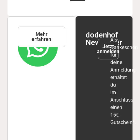
WhatsApp
dodenhof
Mehr
erfahren
Service
Als
Newsletter
Jetzt
Dankeschön
anmelden
für
deine
Anmeldung
erhältst
du
im
Anschluss
einen
15€-
Gutschein*.