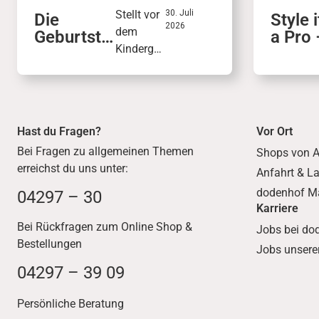
Stellt vor
30. Juli
Die
Style i
2026
dem
Geburtsta
a Pro 
Kinderge
gskiste in
dem B
burtstag
der
Airsty
eine
KinderWel
100
persönlic
t
he
Hast du Fragen?
Vor Ort
Geburtsta
Bei Fragen zu allgemeinen Themen
gskiste
Shops von A
erreichst du uns unter:
mit
Anfahrt & L
Wunschg
dodenhof M
04297 – 30
eschenke
Karriere
n
Bei Rückfragen zum Online Shop &
Jobs bei do
zusamm
Bestellungen
Jobs unserer
en.
04297 – 39 09
Freunde
und
Persönliche Beratung
Familie