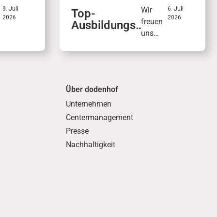
9. Juli
Wir
6. Juli
Top-
2026
2026
freuen
Ausbildungs
c
uns
betrieb mit
über
Siegel: IHK
o
das
zeichnet
IHK-
dodenhof
h
Siegel
aus
Über dodenhof
„Top-
ü
Ausbild
Unternehmen
ungsbe
Centermanagement
trieb“:
Presse
Mit 99
Nachhaltigkeit
s
von
100
e
Punkte
n
r
wurde
unsere