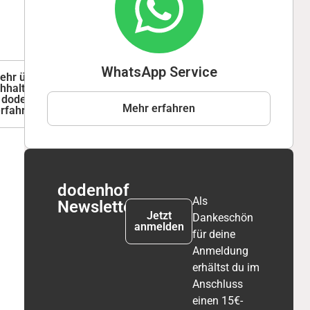
WhatsApp Service
ehr über
hhaltigkeit
i dodenhof
Mehr erfahren
erfahren
dodenhof
Als
Newsletter
Jetzt
Dankeschön
anmelden
für deine
Anmeldung
erhältst du im
Anschluss
einen 15€-