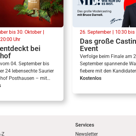
ber bis 30. Oktober |
26. September | 10:30 bis
 20:00 Uhr
Das große Casti
entdeckt bei
Event
hof
Verfolge beim Finale am 2
 vom 04. September bis
September spannende Wal
er 24 lebensechte Saurier
fiebere mit den Kandidate
nhof Posthausen – mit
sei bei der großen Preisve
Kostenlos
 Mitmach-Aktionen und
s
dabei.
Highlights.
Services
-Z
Newsletter