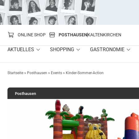
springen
ONLINE SHOP
POSTHAUSEN
KALTENKIRCHEN
AKTUELLES
SHOPPING
GASTRONOMIE
Startseite
»
Posthausen
»
Events
»
Kinder-Sommer-Action
Posthausen