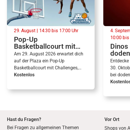
29. August | 14:30 bis 17:00 Uhr
4. Septem
10:00 bis
Pop-Up
Basketballcourt mit
Dinos 
den Eisbären
doden
Am 29. August 2026 erwartet dich
Bremerhaven
auf der Plaza ein Pop-Up
Entdecke
Basketballcourt mit Challenges,
30. Oktob
Preisen und Autogrammen mit den
Kostenlos
bei dode
Eisbären Bremerhaven.
Rundweg,
Kostenlo
Shopping-
Hast du Fragen?
Vor Ort
Bei Fragen zu allgemeinen Themen
Shops von A