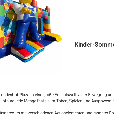
Kinder-Somme
dodenhof Plaza in eine große Erlebniswelt voller Bewegung und
pfburg jede Menge Platz zum Toben, Spielen und Auspowern biete
itsparcours mit verschiedenen Actionelementen und rasanter Ro