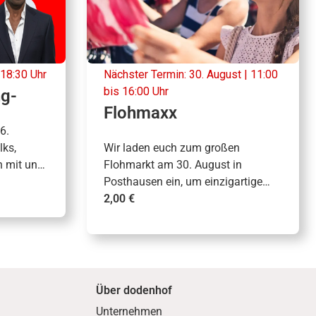
 18:30 Uhr
Nächster Termin: 30. August | 11:00
bis 16:00 Uhr
ng-
Flohmaxx
6.
ks,
Wir laden euch zum großen
n mit und
Flohmarkt am 30. August in
rleihung
Posthausen ein, um einzigartige
Trödelwaren zu entdecken oder
2,00 €
selbst zu verkaufen.
Über dodenhof
Unternehmen